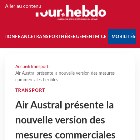
Aller au contenu
NATION
FRANCE
TRANSPORT
HÉBERGEMENT
MICE
MOBILITÉS
Accueil
›
Transport
›
Air Austral présente la nouvelle version des mesures
commerciales flexibles
TRANSPORT
Air Austral présente la
nouvelle version des
mesures commerciales