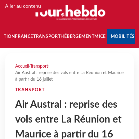
Aller au contenu
NATION
FRANCE
TRANSPORT
HÉBERGEMENT
MICE
MOBILITÉS
Accueil
›
Transport
›
Air Austral : reprise des vols entre La Réunion et Maurice
à partir du 16 juillet
TRANSPORT
Air Austral : reprise des
vols entre La Réunion et
Maurice à partir du 16