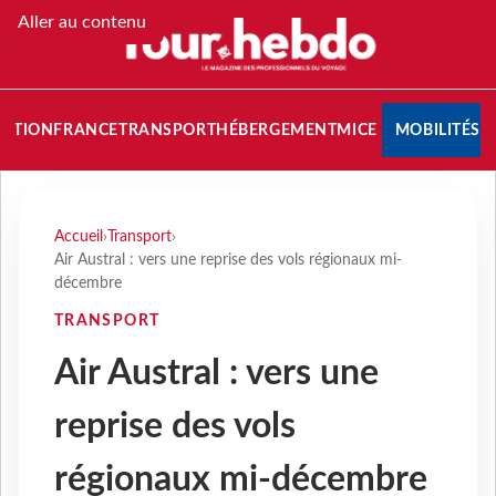
Aller au contenu
NATION
FRANCE
TRANSPORT
HÉBERGEMENT
MICE
MOBILITÉS
Accueil
›
Transport
›
Air Austral : vers une reprise des vols régionaux mi-
décembre
TRANSPORT
Air Austral : vers une
reprise des vols
régionaux mi-décembre