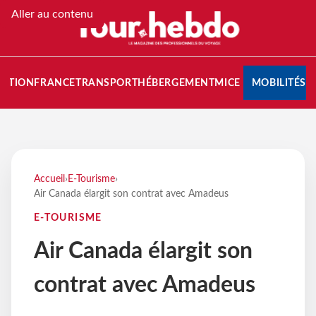
Aller au contenu
NATION
FRANCE
TRANSPORT
HÉBERGEMENT
MICE
MOBILITÉS
Accueil
›
E-Tourisme
›
Air Canada élargit son contrat avec Amadeus
E-TOURISME
Air Canada élargit son
contrat avec Amadeus