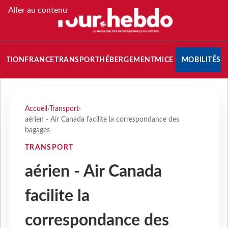
Aller au contenu
NATION
FRANCE
TRANSPORT
HÉBERGEMENT
MICE
MOBILITÉS
Accueil
›
Transport
›
aérien - Air Canada facilite la correspondance des
bagages
TRANSPORT
aérien - Air Canada
facilite la
correspondance des