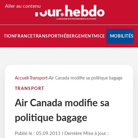
Aller au contenu
NATION
FRANCE
TRANSPORT
HÉBERGEMENT
MICE
MOBILITÉS
Accueil
›
Transport
›
Air Canada modifie sa politique bagage
TRANSPORT
Air Canada modifie sa
politique bagage
Publié le : 05.09.2011 I Dernière Mise à jour :