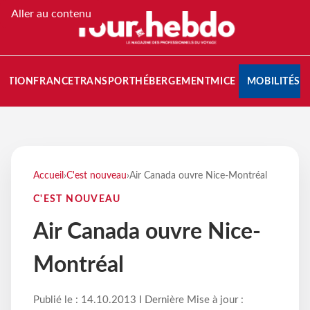
Aller au contenu
NATION
FRANCE
TRANSPORT
HÉBERGEMENT
MICE
MOBILITÉS
Accueil
›
C'est nouveau
›
Air Canada ouvre Nice-Montréal
C'EST NOUVEAU
Air Canada ouvre Nice-
Montréal
Publié le : 14.10.2013 I Dernière Mise à jour :