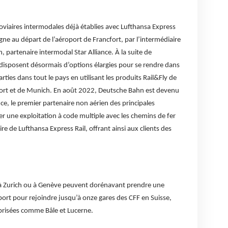
roviaires intermodales déjà établies avec Lufthansa Express
gne au départ de l’aéroport de Francfort, par l’intermédiaire
 partenaire intermodal Star Alliance. À la suite de
s disposent désormais d’options élargies pour se rendre dans
rties dans tout le pays en utilisant les produits Rail&Fly de
ort et de Munich. En août 2022, Deutsche Bahn est devenu
ce, le premier partenaire non aérien des principales
cer une exploitation à code multiple avec les chemins de fer
e de Lufthansa Express Rail, offrant ainsi aux clients des
t à Zurich ou à Genève peuvent dorénavant prendre une
port pour rejoindre jusqu’à onze gares des CFF en Suisse,
risées comme Bâle et Lucerne.