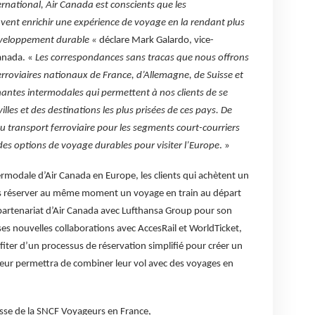
ernational, Air Canada est conscients que les
ent enrichir une expérience de voyage en la rendant plus
éveloppement durable «
déclare Mark Galardo, vice-
Canada. «
Les correspondances sans tracas que nous offrons
ferroviaires nationaux de France, d’Allemagne, de Suisse et
nantes intermodales qui permettent à nos clients de se
lles et des destinations les plus prisées de ces pays. De
on du transport ferroviaire pour les segments court-courriers
 des options de voyage durables pour visiter l’Europe
. »
termodale d’Air Canada en Europe, les clients qui achètent un
s réserver au même moment un voyage en train au départ
artenariat d’Air Canada avec Lufthansa Group pour son
ses nouvelles collaborations avec AccesRail et WorldTicket,
fiter d’un processus de réservation simplifié pour créer un
 leur permettra de combiner leur vol avec des voyages en
esse de la SNCF Voyageurs en France,