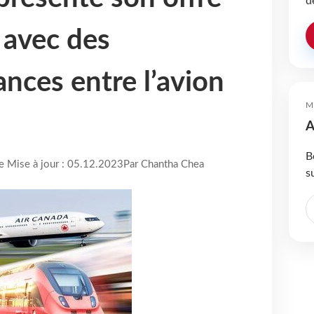
d
 avec des
nces entre l’avion
M
A
B
re Mise à jour : 05.12.2023
Par Chantha Chea
s