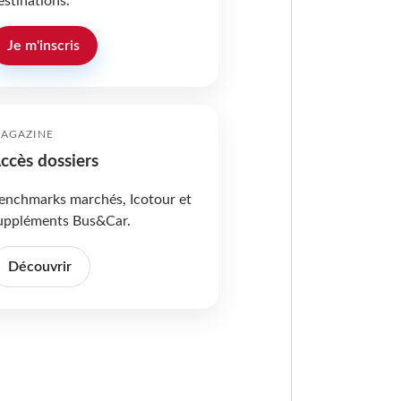
estinations.
Je m'inscris
AGAZINE
ccès dossiers
enchmarks marchés, Icotour et
uppléments Bus&Car.
Découvrir