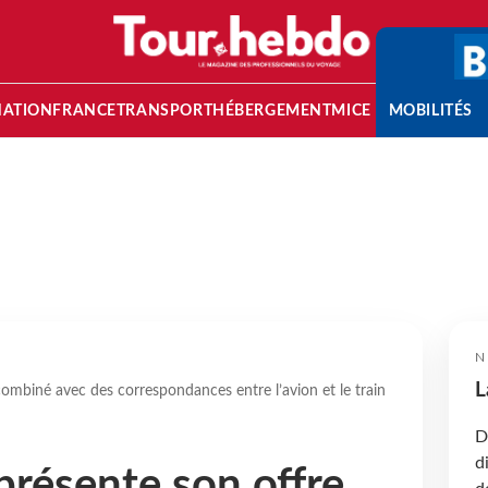
NATION
FRANCE
TRANSPORT
HÉBERGEMENT
MICE
MOBILITÉS
N
L
ombiné avec des correspondances entre l’avion et le train
D
d
présente son offre