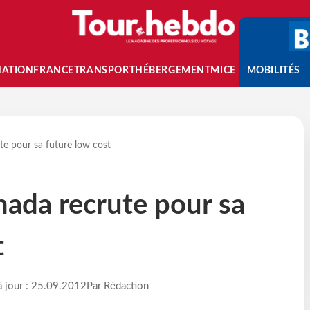
NATION
FRANCE
TRANSPORT
HÉBERGEMENT
MICE
MOBILITÉS
ute pour sa future low cost
anada recrute pour sa
t
à jour : 25.09.2012
Par Rédaction