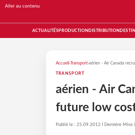
Aller au contenu
ACTUALITÉS
PRODUCTION
DISTRIBUTION
DESTI
Accueil
›
Transport
›
aérien - Air Canada recr
TRANSPORT
aérien - Air C
future low cos
Publié le : 25.09.2012 I Dernière Mise 