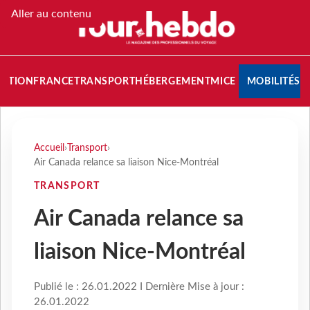
Aller au contenu
NATION
FRANCE
TRANSPORT
HÉBERGEMENT
MICE
MOBILITÉS
Accueil
›
Transport
›
Air Canada relance sa liaison Nice-Montréal
TRANSPORT
Air Canada relance sa
liaison Nice-Montréal
Publié le : 26.01.2022 I Dernière Mise à jour :
26.01.2022