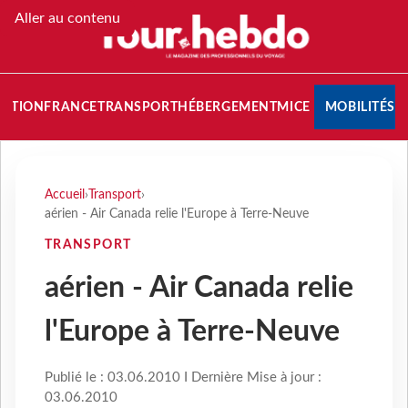
Aller au contenu
NATION
FRANCE
TRANSPORT
HÉBERGEMENT
MICE
MOBILITÉS
Accueil
›
Transport
›
aérien - Air Canada relie l'Europe à Terre-Neuve
TRANSPORT
aérien - Air Canada relie
l'Europe à Terre-Neuve
Publié le : 03.06.2010 I Dernière Mise à jour :
03.06.2010