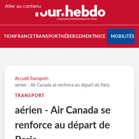
Aller au contenu
NATION
FRANCE
TRANSPORT
HÉBERGEMENT
MICE
MOBILITÉS
Accueil
›
Transport
›
aérien - Air Canada se renforce au départ de Paris
TRANSPORT
aérien - Air Canada se
renforce au départ de