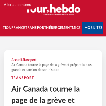
Aller au contenu
NATION
FRANCE
TRANSPORT
HÉBERGEMENT
MICE
MOBILITÉS
Accueil
›
Transport
›
Air Canada tourne la page de la grève et prépare la plus
grande expansion de son histoire
TRANSPORT
Air Canada tourne la
page de la grève et