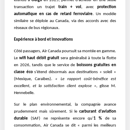
étendu à
Ouigo
en 2025, permet d’acheter en une seule
transaction un trajet
train + vol
, avec
protection
automatique en cas de retard ferroviaire
. Un modèle
similaire se déploie au Canada, via des accords avec des
réseaux de bus régionaux.
Expérience à bord et innovations
Côté passagers, Air Canada poursuit sa montée en gamme.
Le
wifi haut débit gratuit
sera généralisé à toute la flotte
en 2026, tandis que le service de
boissons gratuites en
classe éco
s’étend désormais aux destinations « soleil »
(Mexique, Caraïbes).
« Le rapport coût-bénéfice est
excellent, et la satisfaction client explose »,
glisse M.
Hennebelle.
Sur le plan environnemental, la compagnie avance
prudemment mais sûrement. Si le
carburant d’aviation
durable
(SAF) ne représente encore qu’
1 %
de sa
consommation, Air Canada se dit « parmi les meilleurs