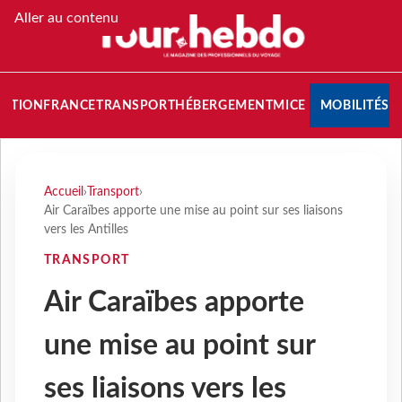
Aller au contenu
NATION
FRANCE
TRANSPORT
HÉBERGEMENT
MICE
MOBILITÉS
Accueil
›
Transport
›
Air Caraïbes apporte une mise au point sur ses liaisons
vers les Antilles
TRANSPORT
Air Caraïbes apporte
une mise au point sur
ses liaisons vers les