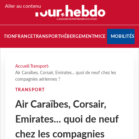
Aller au contenu
NATION
FRANCE
TRANSPORT
HÉBERGEMENT
MICE
MOBILITÉS
Accueil
›
Transport
›
Air Caraïbes, Corsair, Emirates... quoi de neuf chez les
compagnies aériennes ?
TRANSPORT
Air Caraïbes, Corsair,
Emirates... quoi de neuf
chez les compagnies