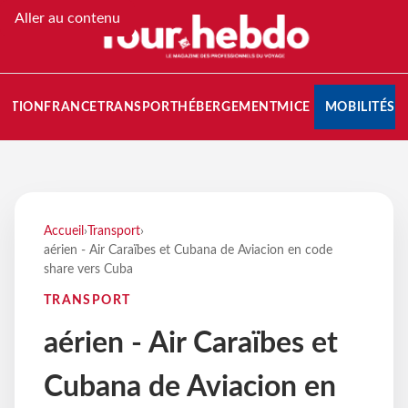
Aller au contenu
NATION
FRANCE
TRANSPORT
HÉBERGEMENT
MICE
MOBILITÉS
Accueil
›
Transport
›
aérien - Air Caraïbes et Cubana de Aviacion en code
share vers Cuba
TRANSPORT
aérien - Air Caraïbes et
Cubana de Aviacion en