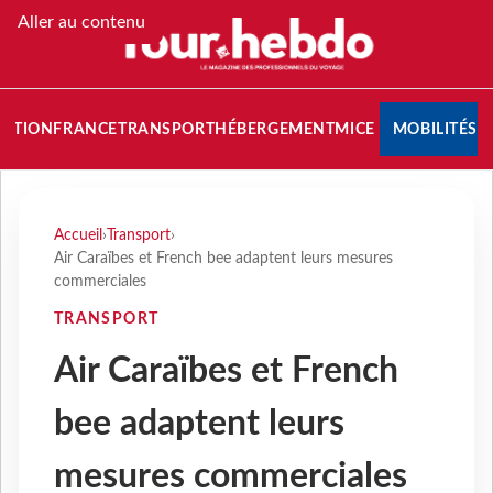
Aller au contenu
NATION
FRANCE
TRANSPORT
HÉBERGEMENT
MICE
MOBILITÉS
Accueil
›
Transport
›
Air Caraïbes et French bee adaptent leurs mesures
commerciales
TRANSPORT
Air Caraïbes et French
bee adaptent leurs
mesures commerciales