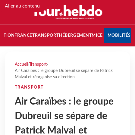
Aller au contenu
NATION
FRANCE
TRANSPORT
HÉBERGEMENT
MICE
MOBILITÉS
Accueil
›
Transport
›
Air Caraïbes : le groupe Dubreuil se sépare de Patrick
Malval et réorganise sa direction
TRANSPORT
Air Caraïbes : le groupe
Dubreuil se sépare de
Patrick Malval et