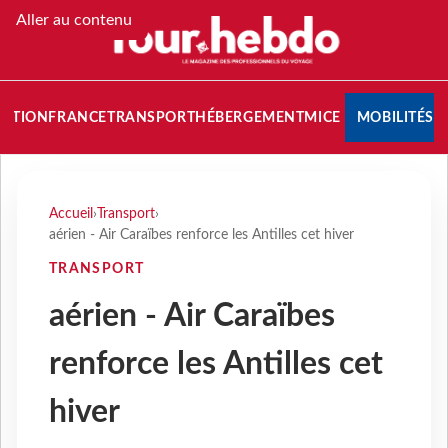
Aller au contenu
NATION
FRANCE
TRANSPORT
HÉBERGEMENT
MICE
MOBILITÉS
Accueil
›
Transport
›
aérien - Air Caraïbes renforce les Antilles cet hiver
TRANSPORT
aérien - Air Caraïbes
renforce les Antilles cet
hiver