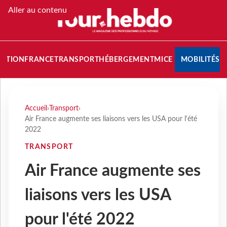
Aller au contenu
NATION
FRANCE
TRANSPORT
HÉBERGEMENT
MICE
MOBILITÉS
Accueil
›
Transport
›
Air France augmente ses liaisons vers les USA pour l'été
2022
TRANSPORT
Air France augmente ses
liaisons vers les USA
pour l'été 2022