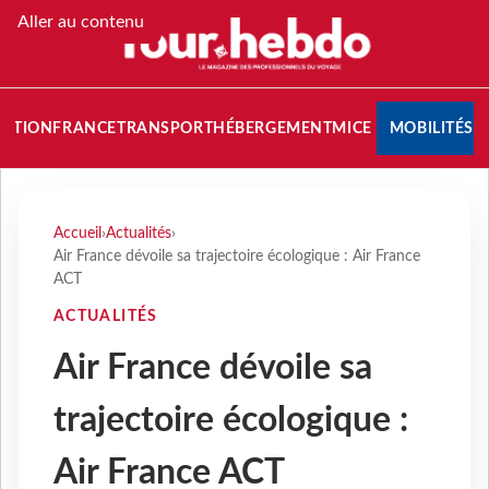
Aller au contenu
NATION
FRANCE
TRANSPORT
HÉBERGEMENT
MICE
MOBILITÉS
Accueil
›
Actualités
›
Air France dévoile sa trajectoire écologique : Air France
ACT
ACTUALITÉS
Air France dévoile sa
trajectoire écologique :
Air France ACT