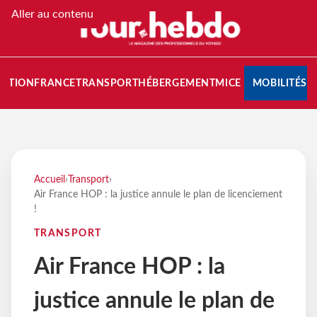
Aller au contenu
NATION
FRANCE
TRANSPORT
HÉBERGEMENT
MICE
MOBILITÉS
Accueil
›
Transport
›
Air France HOP : la justice annule le plan de licenciement
!
TRANSPORT
Air France HOP : la
justice annule le plan de