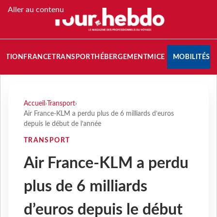
Aller au contenu
NATION
FRANCE
TRANSPORT
HÉBERGEMENT
MICE
MOBILITÉS
Accueil
›
Transport
›
Air France-KLM a perdu plus de 6 milliards d’euros
depuis le début de l’année
TRANSPORT
Air France-KLM a perdu
plus de 6 milliards
d’euros depuis le début