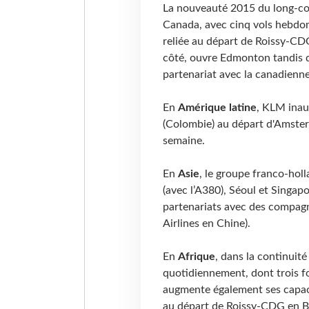
La nouveauté 2015 du long-cou
Canada, avec cinq vols hebdom
reliée au départ de Roissy-CDG
côté, ouvre Edmonton tandis 
partenariat avec la canadienn
En
Amérique latine
, KLM inau
(Colombie) au départ d'Amster
semaine.
En
Asie
, le groupe franco-hol
(avec l’A380), Séoul et Singa
partenariats avec des compagn
Airlines en Chine).
En
Afrique
, dans la continuité
quotidiennement, dont trois f
augmente également ses capacit
au départ de Roissy-CDG en B