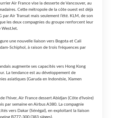
rrier Air France vise la desserte de Vancouver, au
adaires. Cette métropole de la côte ouest est déjà
 par Air Transat mais seulement l’été. KLM, de son
que les deux compagnies du groupe renforcent leur
e WestJet.
gure une nouvelle liaison vers Bogota et Cali
dam-Schiphol, à raison de trois fréquences par
landais augmente ses capacités vers Hong Kong
pour. La tendance est au développement de
ies asiatiques (Garuda en Indonésie, Xiamen
 de l'hiver, Air France dessert Abidjan (Côte d'Ivoire)
ois par semaine en Airbus A380. La compagnie
és vers Dakar (Sénégal), en exploitant la liaison
oeing B777-300 (383 sièges).