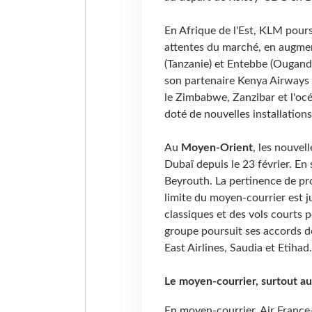
En Afrique de l'Est, KLM pours
attentes du marché, en augme
(Tanzanie) et Entebbe (Ougan
son partenaire Kenya Airways 
le Zimbabwe, Zanzibar et l'océ
doté de nouvelles installation
Au
Moyen-Orient
, les nouvel
Dubaï depuis le 23 février. En
Beyrouth. La pertinence de pr
limite du moyen-courrier est ju
classiques et des vols courts p
groupe poursuit ses accords d
East Airlines, Saudia et Etihad.
Le moyen-courrier, surtout au
En moyen-courrier, Air Fran