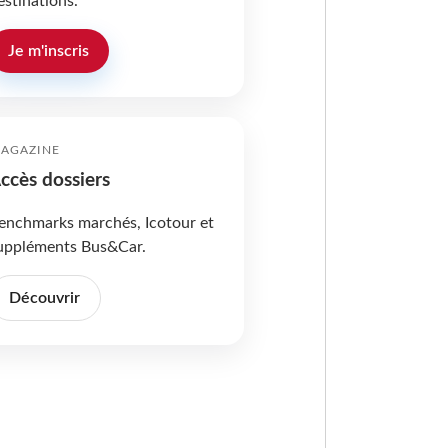
estinations.
Je m'inscris
AGAZINE
ccès dossiers
enchmarks marchés, Icotour et
uppléments Bus&Car.
Découvrir