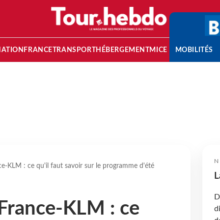
NATION
FRANCE
TRANSPORT
HÉBERGEMENT
MICE
MOBILITÉS
N
nce-KLM : ce qu'il faut savoir sur le programme d'été
L
D
r France-KLM : ce
d