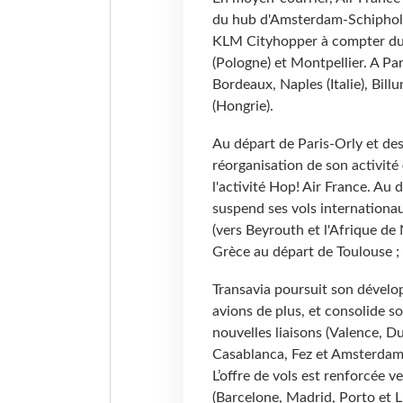
du hub d'Amsterdam-Schiphol g
KLM Cityhopper à compter du 1
(Pologne) et Montpellier. A P
Bordeaux, Naples (Italie), Bil
(Hongrie).
Au départ de Paris-Orly et des
réorganisation de son activité
l'activité Hop! Air France. Au
suspend ses vols internationau
(vers Beyrouth et l'Afrique de N
Grèce au départ de Toulouse ; 
Transavia poursuit son dévelo
avions de plus, et consolide s
nouvelles liaisons (Valence, D
Casablanca, Fez et Amsterdam 
L’offre de vols est renforcée ve
(Barcelone, Madrid, Porto et L