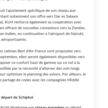
uit l'ajustement spécifique de son réseau aux
ntant notamment son offre vers Dar es Salaam
da). KLM renforce également sa coopération avec
en offrant de nouvelles connexions vers la Zambie,
an Indien, en continuation à l'aéroport de Nairobi,
s aéroportuaires.
les cabines Best d'Air France sont proposées vers
 septembre, elles seront également disponibles vers
oposer ce confort haut de gamme sur ce vol à la
stifiée par la nécessité d’alterner des vols longs
our optimiser le planning des avions. Par ailleurs, le
e partage de codes avec les compagnies Middle
 départ de Schiphol
ce-KLM développe son
réseau européen
au départ