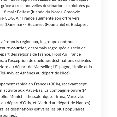
râce à trois nouvelles destinations exploitées par
8 mai : Belfast (Irlande du Nord), Cracovie
aris-CDG, Air France augmente son offre vers
lund (Danemark), Bucarest (Roumanie) et Budapest
 aéroports régionaux, le groupe continue la
court-courrier
, désormais regroupée au sein de
 départ des régions de France, Hop! Air France
x, à l’exception de quelques destinations estivales
ord au départ de Marseille ; l'Espagne, l'Italie et la
Tel-Aviv et Athènes au départ de Nice).
ppement rapide en France (+30%), recevant sept
on activité aux Pays-Bas. La compagnie ouvre 14
ublin, Munich, Thessalonique, Tirana, Varsovie,
au départ d’Orly, et Madrid au départ de Nantes).
rs les destinations estivales les plus populaires
isbonne.).