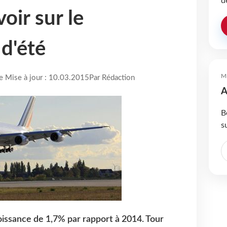
d
voir sur le
d'été
M
re Mise à jour : 10.03.2015
Par Rédaction
A
B
s
roissance de 1,7% par rapport à 2014. Tour