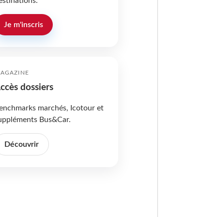
estinations.
Je m'inscris
AGAZINE
ccès dossiers
enchmarks marchés, Icotour et
uppléments Bus&Car.
Découvrir