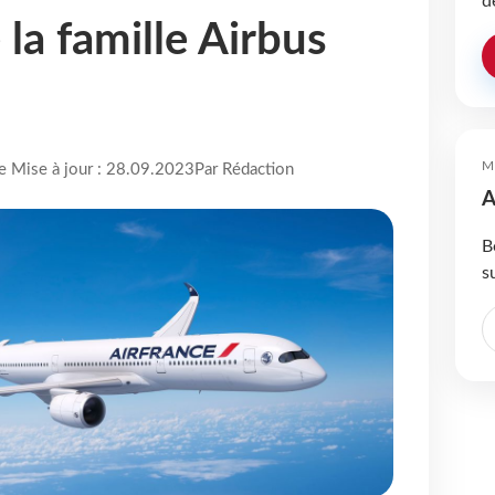
d
 la famille Airbus
M
re Mise à jour : 28.09.2023
Par Rédaction
A
B
s