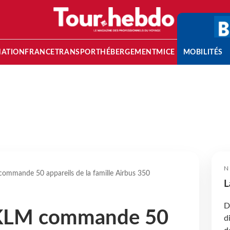
NATION
FRANCE
TRANSPORT
HÉBERGEMENT
MICE
MOBILITÉS
N
commande 50 appareils de la famille Airbus 350
L
D
 KLM commande 50
d