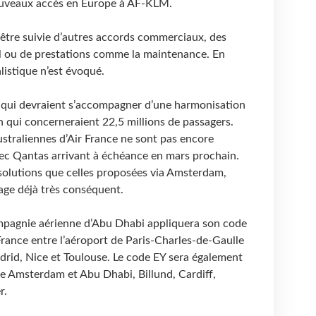
ouveaux accès en Europe à AF-KLM.
 être suivie d’autres accords commerciaux, des
 ou de prestations comme la maintenance. En
istique n’est évoqué.
es qui devraient s’accompagner d’une harmonisation
 qui concerneraient 22,5 millions de passagers.
straliennes d’Air France ne sont pas encore
vec Qantas arrivant à échéance en mars prochain.
 solutions que celles proposées via Amsterdam,
age déjà très conséquent.
mpagnie aérienne d’Abu Dhabi appliquera son code
 France entre l’aéroport de Paris-Charles-de-Gaulle
id, Nice et Toulouse. Le code EY sera également
re Amsterdam et Abu Dhabi, Billund, Cardiff,
r.