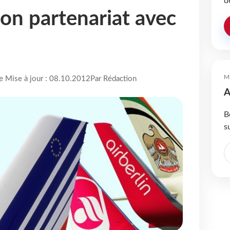
d
son partenariat avec
M
re Mise à jour : 08.10.2012
Par Rédaction
A
B
s