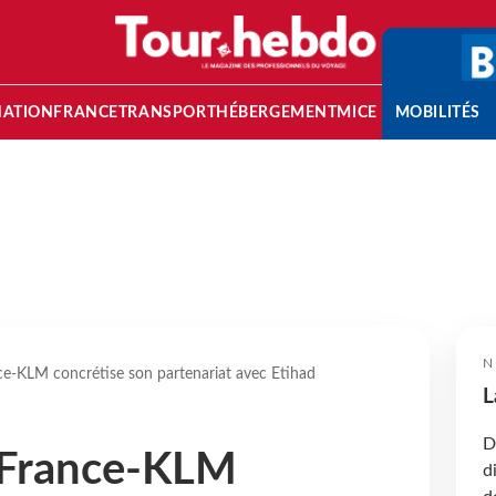
NATION
FRANCE
TRANSPORT
HÉBERGEMENT
MICE
MOBILITÉS
N
nce-KLM concrétise son partenariat avec Etihad
L
D
r France-KLM
d