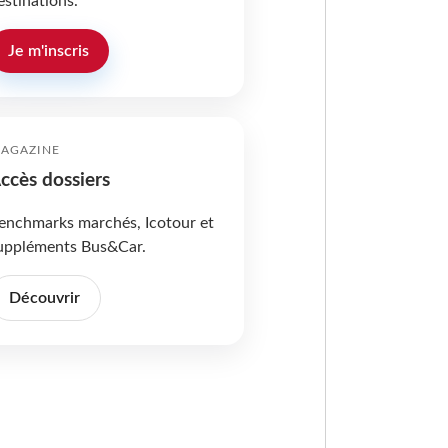
estinations.
Je m'inscris
AGAZINE
ccès dossiers
enchmarks marchés, Icotour et
uppléments Bus&Car.
Découvrir