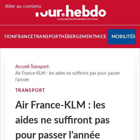
Aller au contenu
NATION
FRANCE
TRANSPORT
HÉBERGEMENT
MICE
MOBILITÉS
Accueil
›
Transport
›
Air France-KLM : les aides ne suffiront pas pour passer
l’année
TRANSPORT
Air France-KLM : les
aides ne suffiront pas
pour passer l’année