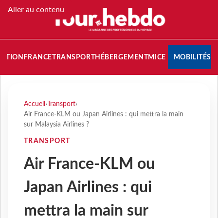
Aller au contenu
NATION
FRANCE
TRANSPORT
HÉBERGEMENT
MICE
MOBILITÉS
Accueil
›
Transport
›
Air France-KLM ou Japan Airlines : qui mettra la main
sur Malaysia Airlines ?
TRANSPORT
Air France-KLM ou
Japan Airlines : qui
mettra la main sur