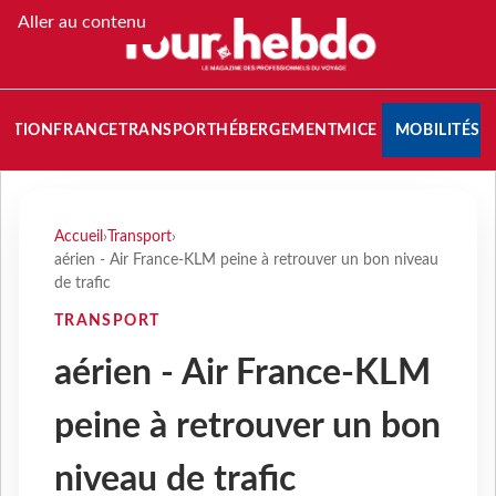
Aller au contenu
NATION
FRANCE
TRANSPORT
HÉBERGEMENT
MICE
MOBILITÉS
Accueil
›
Transport
›
aérien - Air France-KLM peine à retrouver un bon niveau
de trafic
TRANSPORT
aérien - Air France-KLM
peine à retrouver un bon
niveau de trafic