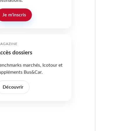
estinations.
Je m'inscris
AGAZINE
ccès dossiers
enchmarks marchés, Icotour et
uppléments Bus&Car.
Découvrir