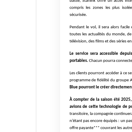
basse, Starlink offre un accès int
compris les zones les plus isolées
sécurisée.
Pendant le vol, il sera alors facil
toutes les actualités du monde, de 
télévision, des films et des séries e
Le service sera accessible depui
portables.
Chacun pourra connecter
Les clients pourront accéder à ce s
programme de fidélité du groupe 
Blue pourront le créer directemen
À compter de la saison été 2025,
avions de cette technologie de p
transitoire, la compagnie continuer
n’étant pas encore équipés : un pa
offre payante*** couvrant les autr