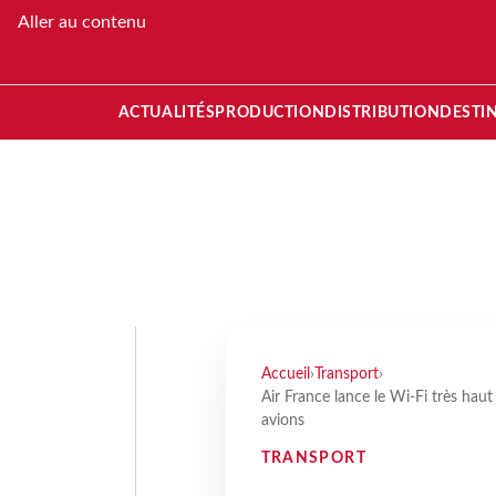
Aller au contenu
ACTUALITÉS
PRODUCTION
DISTRIBUTION
DESTI
Accueil
›
Transport
›
Air France lance le Wi-Fi très haut
avions
TRANSPORT