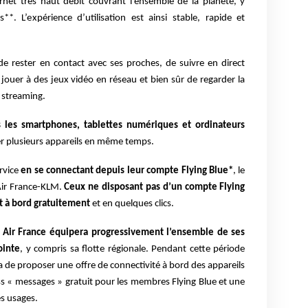
ernet très haut débit couvrant l’ensemble de la planète, y
**. L’expérience d’utilisation est ainsi stable, rapide et
e de rester en contact avec ses proches, de suivre en direct
jouer à des jeux vidéo en réseau et bien sûr de regarder la
n streaming.
s les smartphones, tablettes numériques et ordinateurs
 plusieurs appareils en même temps.
ervice
en se connectant depuis leur compte Flying Blue*
, le
Air France-KLM.
Ceux ne disposant pas d’un compte Flying
t à bord gratuitement
et en quelques clics.
 Air France équipera progressivement l’ensemble de ses
ointe
, y compris sa flotte régionale. Pendant cette période
a de proposer une offre de connectivité à bord des appareils
ss « messages » gratuit pour les membres Flying Blue et une
es usages.