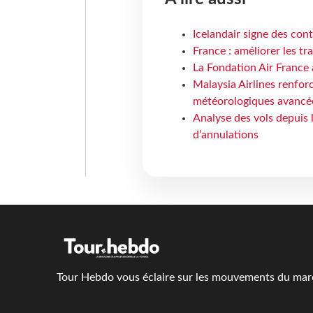
Icelandair signe des con
France : améliorer les tr
La Fondation Air France 
Malaysia Airlines renforc
météorologiques avancé
Analyse des vols depuis 
d’annulations
Tour Hebdo vous éclaire sur les mouvements du march