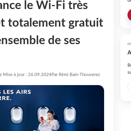
d
ance le Wi-Fi très
t totalement gratuit
’ensemble de ses
M
A
B
s
re Mise à jour : 26.09.2024
Par Rémi Bain-Thouverez