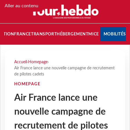
Aller au contenu
NATION
FRANCE
TRANSPORT
HÉBERGEMENT
MICE
MOBILITÉS
Accueil
›
Homepage
›
Air France lance une nouvelle campagne de recrutement
de pilotes cadets
HOMEPAGE
Air France lance une
nouvelle campagne de
recrutement de pilotes