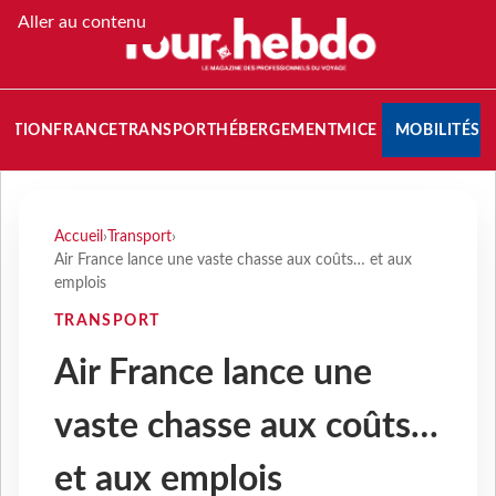
Aller au contenu
NATION
FRANCE
TRANSPORT
HÉBERGEMENT
MICE
MOBILITÉS
Accueil
›
Transport
›
Air France lance une vaste chasse aux coûts… et aux
emplois
TRANSPORT
Air France lance une
vaste chasse aux coûts…
et aux emplois