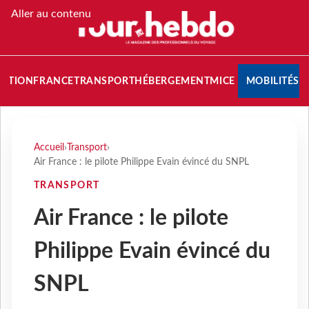
Aller au contenu
NATION
FRANCE
TRANSPORT
HÉBERGEMENT
MICE
MOBILITÉS
Accueil
›
Transport
›
Air France : le pilote Philippe Evain évincé du SNPL
TRANSPORT
Air France : le pilote
Philippe Evain évincé du
SNPL