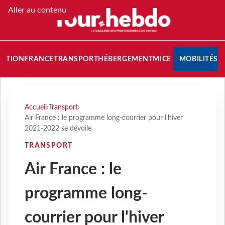
Aller au contenu
NATION
FRANCE
TRANSPORT
HÉBERGEMENT
MICE
MOBILITÉS
Accueil
›
Transport
›
Air France : le programme long-courrier pour l'hiver
2021-2022 se dévoile
TRANSPORT
Air France : le
programme long-
courrier pour l'hiver