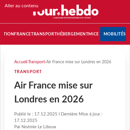
Aller au contenu
NATION
FRANCE
TRANSPORT
HÉBERGEMENT
MICE
MOBILITÉS
Accueil
›
Transport
›
Air France mise sur Londres en 2026
TRANSPORT
Air France mise sur
Londres en 2026
Publié le : 17.12.2025 I Dernière Mise à jour :
17.12.2025
Par Noémie Le Liboux