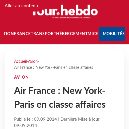
Aller au contenu
NATION
FRANCE
TRANSPORT
HÉBERGEMENT
MICE
MOBILITÉS
Accueil
›
Avion
›
Air France : New York-Paris en classe affaires
AVION
Air France : New York-
Paris en classe affaires
Publié le : 09.09.2014 I Dernière Mise à jour :
09.09.2014