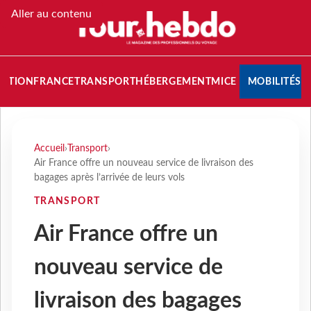
Aller au contenu
NATION
FRANCE
TRANSPORT
HÉBERGEMENT
MICE
MOBILITÉS
Accueil
›
Transport
›
Air France offre un nouveau service de livraison des
bagages après l’arrivée de leurs vols
TRANSPORT
Air France offre un
nouveau service de
livraison des bagages