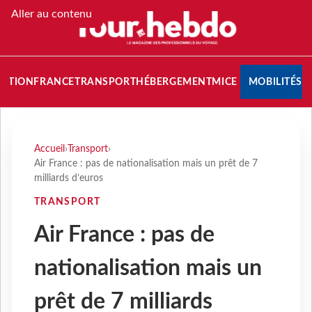
Aller au contenu
NATION
FRANCE
TRANSPORT
HÉBERGEMENT
MICE
MOBILITÉS
Accueil
›
Transport
›
Air France : pas de nationalisation mais un prêt de 7
milliards d’euros
TRANSPORT
Air France : pas de
nationalisation mais un
prêt de 7 milliards