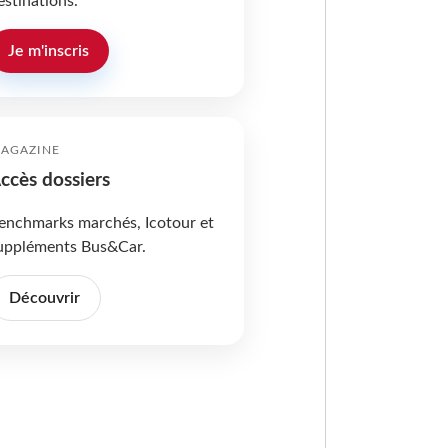
estinations.
Je m'inscris
AGAZINE
ccès dossiers
enchmarks marchés, Icotour et
uppléments Bus&Car.
Découvrir