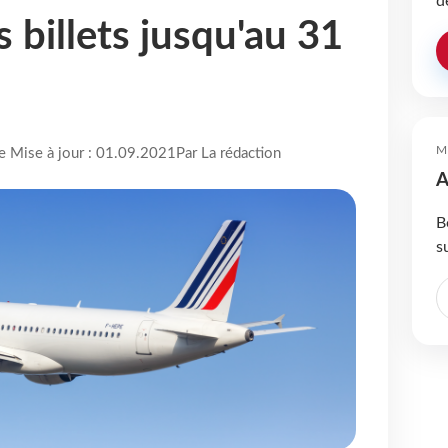
d
s billets jusqu'au 31
M
re Mise à jour : 01.09.2021
Par La rédaction
A
B
s