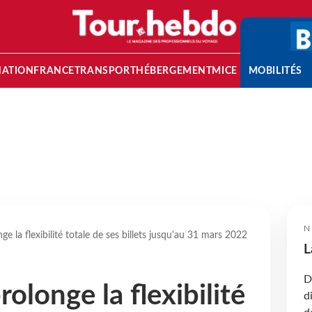
NATION
FRANCE
TRANSPORT
HÉBERGEMENT
MICE
MOBILITÉS
N
ge la flexibilité totale de ses billets jusqu'au 31 mars 2022
L
D
rolonge la flexibilité
d