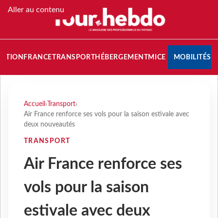
Aller au contenu
NATION
FRANCE
TRANSPORT
HÉBERGEMENT
MICE
MOBILITÉS
Accueil
›
Transport
›
Air France renforce ses vols pour la saison estivale avec
deux nouveautés
TRANSPORT
Air France renforce ses
vols pour la saison
estivale avec deux