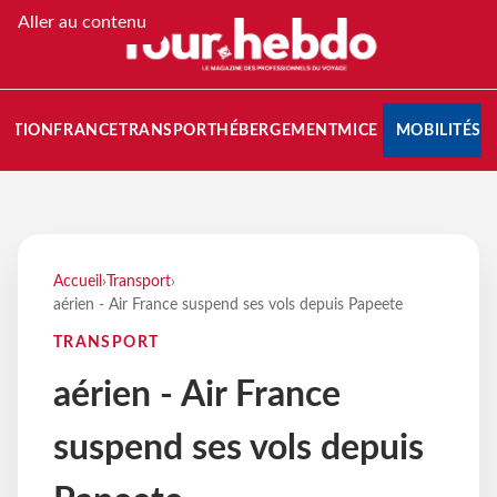
Aller au contenu
NATION
FRANCE
TRANSPORT
HÉBERGEMENT
MICE
MOBILITÉS
Accueil
›
Transport
›
aérien - Air France suspend ses vols depuis Papeete
TRANSPORT
aérien - Air France
suspend ses vols depuis