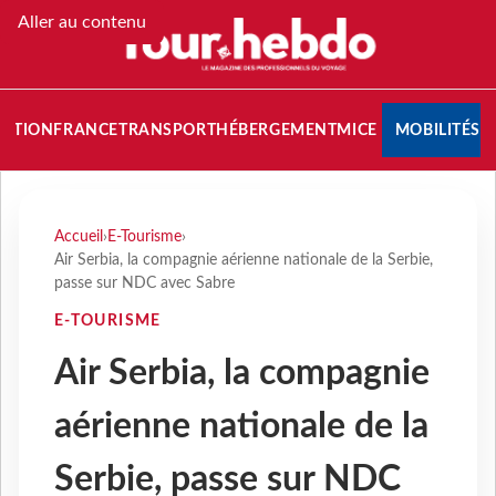
Aller au contenu
NATION
FRANCE
TRANSPORT
HÉBERGEMENT
MICE
MOBILITÉS
Accueil
›
E-Tourisme
›
Air Serbia, la compagnie aérienne nationale de la Serbie,
passe sur NDC avec Sabre
E-TOURISME
Air Serbia, la compagnie
aérienne nationale de la
Serbie, passe sur NDC