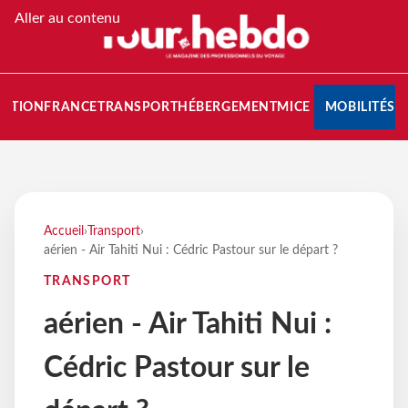
Aller au contenu
NATION
FRANCE
TRANSPORT
HÉBERGEMENT
MICE
MOBILITÉS
Accueil
›
Transport
›
aérien - Air Tahiti Nui : Cédric Pastour sur le départ ?
TRANSPORT
aérien - Air Tahiti Nui :
Cédric Pastour sur le