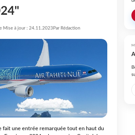
d
024"
re Mise à jour : 24.11.2023
Par Rédaction
M
A
B
s
 fait une entrée remarquée tout en haut du