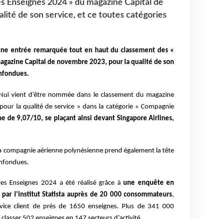
s Enseignes 2024 » du magazine Capital de
lité de son service, et ce toutes catégories
une entrée remarquée tout en haut du classement des «
agazine Capital de novembre 2023, pour la qualité de son
onfondues.
i Nui vient d’être nommée dans le classement du magazine
pour la qualité de service » dans la catégorie « Compagnie
 de 9,07/10, se plaçant ainsi devant Singapore Airlines,
 la compagnie aérienne polynésienne prend également la tête
onfondues.
res Enseignes 2024 a été réalisé grâce à
une enquête en
par l'institut Statista auprès de 20 000 consommateurs
,
rvice client de près de 1650 enseignes. Plus de 341 000
 classer 502 enseignes en 147 secteurs d’activité.