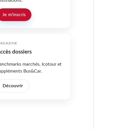
estinations.
Je m'inscris
AGAZINE
ccès dossiers
enchmarks marchés, Icotour et
uppléments Bus&Car.
Découvrir