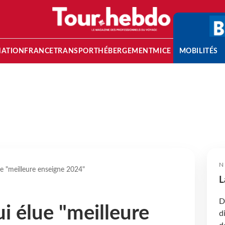
NATION
FRANCE
TRANSPORT
HÉBERGEMENT
MICE
MOBILITÉS
N
lue "meilleure enseigne 2024"
L
D
ui élue "meilleure
d