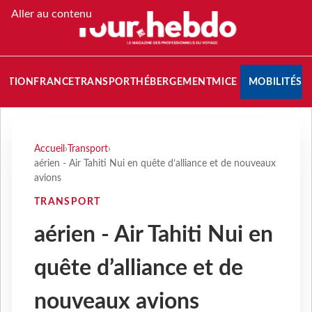
Aller au contenu
NATION
FRANCE
TRANSPORT
HÉBERGEMENT
MICE
MOBILITÉS
Accueil
›
Transport
›
aérien - Air Tahiti Nui en quête d’alliance et de nouveaux
avions
TRANSPORT
aérien - Air Tahiti Nui en
quête d’alliance et de
nouveaux avions