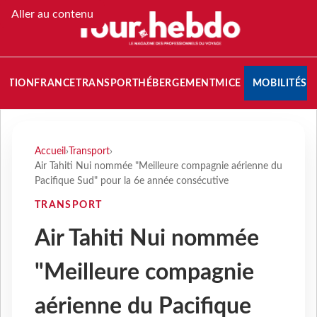
Aller au contenu
NATION
FRANCE
TRANSPORT
HÉBERGEMENT
MICE
MOBILITÉS
Accueil
›
Transport
›
Air Tahiti Nui nommée "Meilleure compagnie aérienne du
Pacifique Sud" pour la 6e année consécutive
TRANSPORT
Air Tahiti Nui nommée
"Meilleure compagnie
aérienne du Pacifique