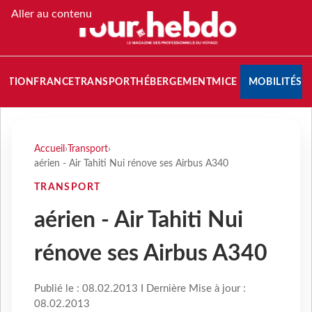
Aller au contenu
NATION
FRANCE
TRANSPORT
HÉBERGEMENT
MICE
MOBILITÉS
Accueil
›
Transport
›
aérien - Air Tahiti Nui rénove ses Airbus A340
TRANSPORT
aérien - Air Tahiti Nui
rénove ses Airbus A340
Publié le : 08.02.2013 I Dernière Mise à jour :
08.02.2013