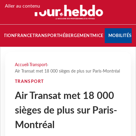
Aller au contenu
NATION
FRANCE
TRANSPORT
HÉBERGEMENT
MICE
MOBILITÉS
Accueil
›
Transport
›
Air Transat met 18 000 sièges de plus sur Paris-Montréal
TRANSPORT
Air Transat met 18 000
sièges de plus sur Paris-
Montréal