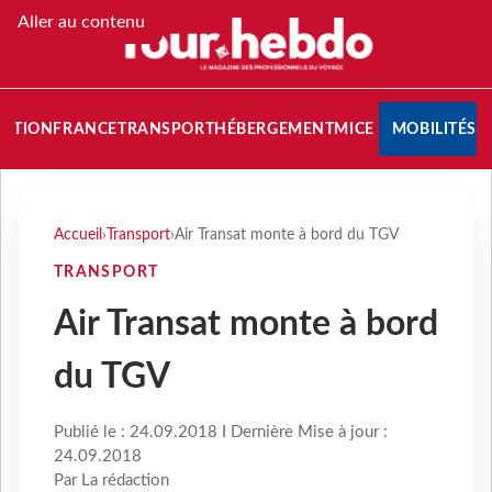
Aller au contenu
NATION
FRANCE
TRANSPORT
HÉBERGEMENT
MICE
MOBILITÉS
Accueil
›
Transport
›
Air Transat monte à bord du TGV
TRANSPORT
Air Transat monte à bord
du TGV
Publié le : 24.09.2018 I Dernière Mise à jour :
24.09.2018
Par La rédaction