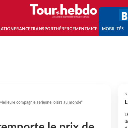
NATION
FRANCE
TRANSPORT
HÉBERGEMENT
MICE
MOBILITÉS
N
L
 "Meilleure compagnie aérienne loisirs au monde"
D
d
remporte le prix de