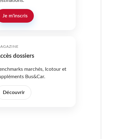
estinations.
Je m'inscris
AGAZINE
ccès dossiers
enchmarks marchés, Icotour et
uppléments Bus&Car.
Découvrir