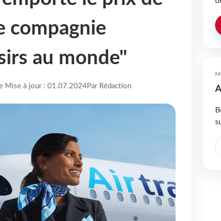
d
re compagnie
isirs au monde"
M
re Mise à jour : 01.07.2024
Par Rédaction
A
B
s